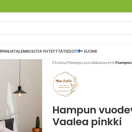
MPANJAT
ALENNUS
OTA YHTEYTTÄ
TIEDOT
SUOMI
Etusivu
/
Hamppu pussilakanasetti
/
Hampun 
Hampun vuodeva
Vaalea pinkki