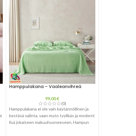
Hamppulakana – Vaaleanvihreä
Hampputyynyli
99,00
€
(0)
Hamppulakana ei ole vain käytännöllinen ja
Hampun luonnolline
i
kestävä valinta, vaan myös tyylikäs ja moderni
tyylikkään ja ylelli
lisä jokaiseen makuuhuoneeseen. Hampun
täydellisesti mihi
ainutlaatuinen rakenne ja luonnollinen väri
makuuhuoneeseen
,
luovat elegantin ja maalaismaisen tunnelman,
tyynyliinalle kestä