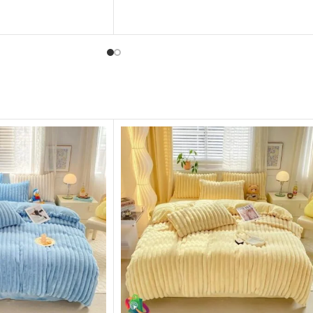
siin sisustustyyleihin.
joka sopii hyvin erilaisiin sisustustyyleihin.
mppulakana on mukava ja
Sen lisäksi, että hamppulakana on mukava ja
s allergiavapaa ja
hengittävä, se on myös allergiavapaa ja
 takaa hyvän ja
antibakteerinen, mikä takaa hyvän ja
ko yön.
terveellisen unen koko yön.
s helppohoitoinen,
Hamppulakana on myös helppohoitoinen,
vä ja säilyttää laatunsa
koska se on konepestävä ja säilyttää laatun
n jälkeen. Hamppu myös
useiden pesukertojen jälkeen. Hamppu myö
n se on ihanteellinen
kuivuu nopeasti, joten se on ihanteellinen
yttä ja mukavuutta
valinta käytännöllisyyttä ja mukavuutta
 hampun kasvatus on
arvostaville. Lisäksi hampun kasvatus on
 valinta, koska se ei
ympäristöystävällinen valinta, koska se ei
vahingoita luontoa.