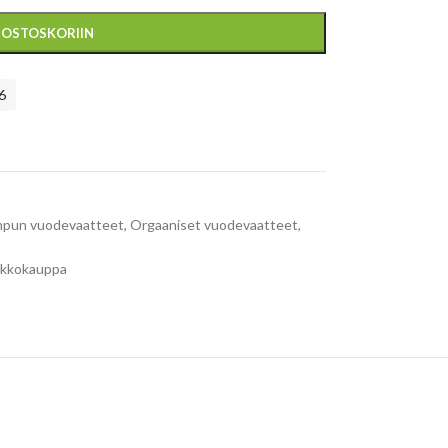
Ä OSTOSKORIIN
6
pun vuodevaatteet
,
Orgaaniset vuodevaatteet
,
rkkokauppa