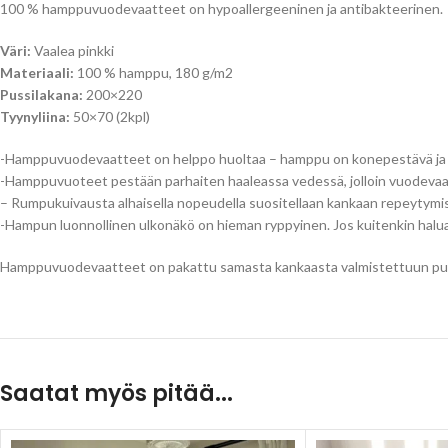
100 % hamppuvuodevaatteet on hypoallergeeninen ja antibakteerinen.
Väri:
Vaalea pinkki
Materiaali:
100 % hamppu, 180 g/m2
Pussilakana:
200×220
Tyynyliina:
50×70 (2kpl)
-Hamppuvuodevaatteet on helppo huoltaa – hamppu on konepestävä ja 
-Hamppuvuoteet pestään parhaiten haaleassa vedessä, jolloin vuodevaatt
– Rumpukuivausta alhaisella nopeudella suositellaan kankaan repeytymi
-Hampun luonnollinen ulkonäkö on hieman ryppyinen. Jos kuitenkin haluat 
Hamppuvuodevaatteet on pakattu samasta kankaasta valmistettuun pus
Saatat myös pitää...