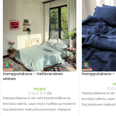
Hamppulakana – Hellävarainen
Hamppulakana – 
sininen
9
99,00
€
Hamppulakana ei ole v
(0)
Hamppulakana ei ole vain käytännöllinen ja
kestävä valinta, vaan
kestävä valinta, vaan myös tyylikäs ja moderni
lisä jokaiseen maku
lisä jokaiseen makuuhuoneeseen. Hampun
ainutlaatuinen rakenn
ainutlaatuinen rakenne ja luonnollinen väri
luovat elegantin ja 