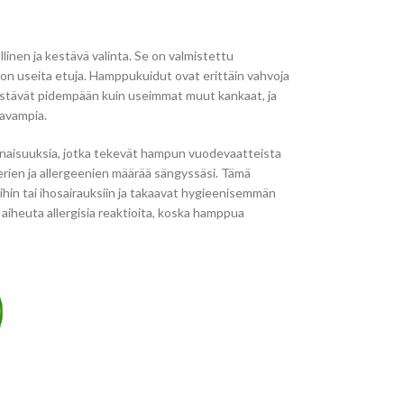
nen ja kestävä valinta. Se on valmistettu
a on useita etuja. Hamppukuidut ovat erittäin vahvoja
stävät pidempään kuin useimmat muut kankaat, ja
kavampia.
minaisuuksia, jotka tekevät hampun vuodevaatteista
rien ja allergeenien määrää sängyssäsi. Tämä
ihin tai ihosairauksiin ja takaavat hygieenisemmän
iheuta allergisia reaktioita, koska hamppua