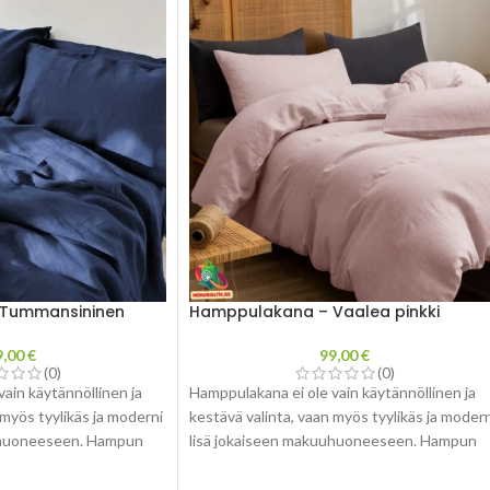
Tummansininen
Hamppulakana – Vaalea pinkki
9,00
€
99,00
€
(0)
(0)
ain käytännöllinen ja
Hamppulakana ei ole vain käytännöllinen ja
 myös tyylikäs ja moderni
kestävä valinta, vaan myös tyylikäs ja modern
uhuoneeseen. Hampun
lisä jokaiseen makuuhuoneeseen. Hampun
e ja luonnollinen väri
ainutlaatuinen rakenne ja luonnollinen väri
maalaismaisen tunnelman,
luovat elegantin ja maalaismaisen tunnelman