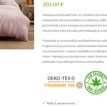
205,00
€
Hamppuvuodevaatteet on ympäristöystävälli
hamppukasvin luonnollisista kuiduista, joill
ja kestäviä, joten hamppuvuodevaatteet ke
niistä tulee joka pesulla pehmeämpiä ja mu
Hampulla on luonnollisia antibakteerisia o
hygieenisiä ja auttavat vähentämään baktee
vuodevaatteet sopivat täydellisesti allergio
unen. Hamppuvuodevaatteet eivät yleensä a
pidetään hypoallergeenisena materiaalina.
Vain 1 varastossa