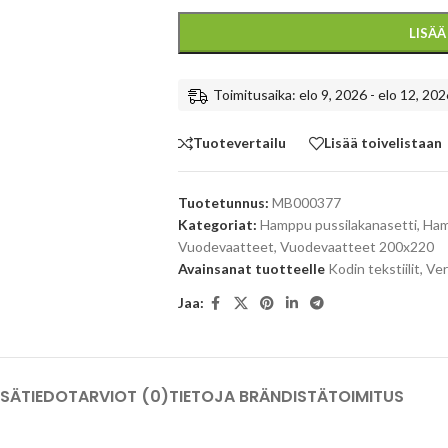
LISÄ
Toimitusaika: elo 9, 2026 - elo 12, 202
Tuotevertailu
Lisää toivelistaan
Tuotetunnus:
MB000377
Kategoriat:
Hamppu pussilakanasetti
,
Ham
Vuodevaatteet
,
Vuodevaatteet 200x220
Avainsanat tuotteelle
Kodin tekstiilit
,
Ve
Jaa:
ISÄTIEDOT
ARVIOT (0)
TIETOJA BRÄNDISTÄ
TOIMITUS