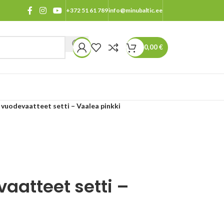
+372 51 61 789
info@minubaltic.ee
0,00
€
vuodevaatteet setti – Vaalea pinkki
atteet setti –