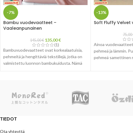
-7%
-13%
Bambu vuodevaatteet –
Soft Fluffy Velvet
Vaaleanpunainen
75,00
135,00
€
145,00
€
Ainoa vuodevaatteet, 
(1)
Bambuvuodevaatteet ovat korkealaatuisia,
pehmeä ja lämmin. Pus
pehmeitä ja hengittäviä tekstiilejä, jotka on
pehmeä samettinen ra
valmistettu luonnon bambukuidusta. Nämä
makuuhuoneeseesi el
sarjat on suunniteltu erityisesti tarjoamaan
ilmettä.
käyttäjille mukava nukkumiskokemus.
Bambukuitu on luonnostaan hengittävää, ja
sillä on kyky siirtää kosteutta pois, mikä estää
hikoilua ja pitää sinut puhtaana ja raikkaana
pidempään.
Bambusta valmistetut vuodevaatteet on
TIEDOT
yleensä valmistettu ympäristöystävällisistä ja
kestävistä materiaaleista. Bambukasvi on
Ota yhteyttä
tunnettu nopeasta kasvustaan ja vähäisestä