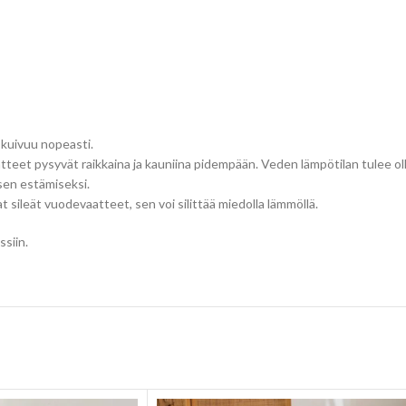
kuivuu nopeasti.
eet pysyvät raikkaina ja kauniina pidempään. Veden lämpötilan tulee ol
sen estämiseksi.
sileät vuodevaatteet, sen voi silittää miedolla lämmöllä.
siin.