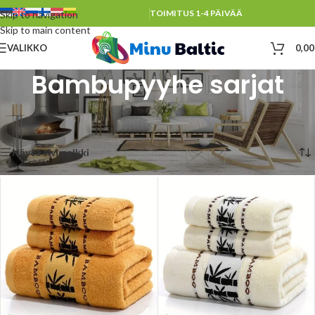
TOIMITUS 1-4 PÄIVÄÄ
Skip to navigation
Skip to main content
VALIKKO
0,0
Bambupyyhe sarjat
Etusivu
/
Bambu pyyhkeet
/
Bambupyyhe sarjat
Näytetään kaikki 4 tulosta
Näytä sivupalkki