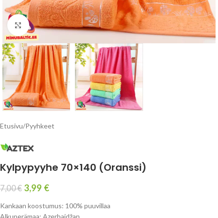
Click to enlarge
Etusivu
/
Pyyhkeet
Kylpypyyhe 70×140 (Oranssi)
3,99
€
7,00
€
Kankaan koostumus:
100% puuvillaa
Alkuperämaa: Azerbaidžan