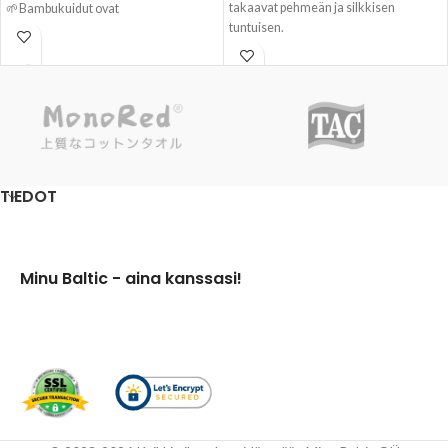
takaavat pehmeän ja silkkisen
🌱Bambukuidut ovat
tuntuisen.
hypoallergeenisia ja sopivat herkälle
🌱Bambukuidusta valmistetut
iholle, ja bambu on myös
käsipyyhkeet ovat kestäviä,
ympäristöystävällinen valinta.
poikkeuksellisen pehmeitä ja imevät
hyvin kosteutta.
TIEDOT
Minu Baltic - aina kanssasi!