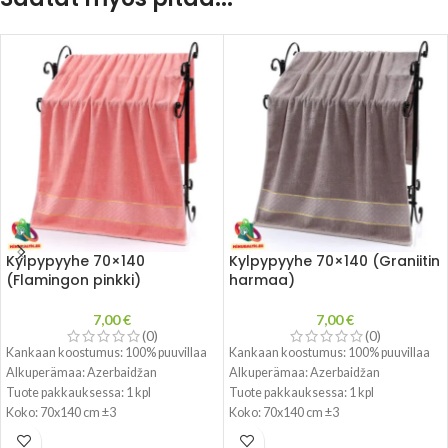
Kylpypyyhe 70×140
Kylpypyyhe 70×140 (Graniitin
(Flamingon pinkki)
harmaa)
7,00
€
7,00
€
(0)
(0)
Kankaan koostumus:
100% puuvillaa
Kankaan koostumus:
100% puuvillaa
Alkuperämaa: Azerbaidžan
Alkuperämaa: Azerbaidžan
Tuote pakkauksessa: 1 kpl
Tuote pakkauksessa: 1 kpl
Koko: 70x140 cm ±3
Koko: 70x140 cm ±3
Paino: 400g/m2
Paino: 400g/m2