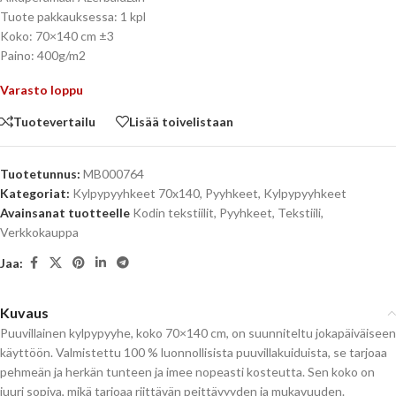
Tuote pakkauksessa: 1 kpl
Koko: 70×140 cm ±3
Paino: 400g/m2
Varasto loppu
Tuotevertailu
Lisää toivelistaan
Tuotetunnus:
MB000764
Kategoriat:
Kylpypyyhkeet 70x140
,
Pyyhkeet
,
Kylpypyyhkeet
Avainsanat tuotteelle
Kodin tekstiilit
,
Pyyhkeet
,
Tekstiili
,
Verkkokauppa
Jaa:
Kuvaus
Puuvillainen kylpypyyhe, koko 70×140 cm, on suunniteltu jokapäiväiseen
käyttöön. Valmistettu 100 % luonnollisista puuvillakuiduista, se tarjoaa
pehmeän ja herkän tunteen ja imee nopeasti kosteutta. Sen koko on
juuri sopiva, mikä tarjoaa riittävän peittävyyden ja mukavuuden.