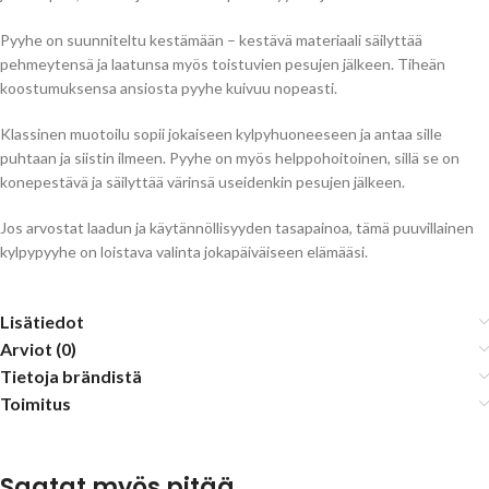
Pyyhe on suunniteltu kestämään – kestävä materiaali säilyttää
pehmeytensä ja laatunsa myös toistuvien pesujen jälkeen. Tiheän
koostumuksensa ansiosta pyyhe kuivuu nopeasti.
Klassinen muotoilu sopii jokaiseen kylpyhuoneeseen ja antaa sille
puhtaan ja siistin ilmeen. Pyyhe on myös helppohoitoinen, sillä se on
konepestävä ja säilyttää värinsä useidenkin pesujen jälkeen.
Jos arvostat laadun ja käytännöllisyyden tasapainoa, tämä puuvillainen
kylpypyyhe on loistava valinta jokapäiväiseen elämääsi.
Lisätiedot
Arviot (0)
Tietoja brändistä
Toimitus
Saatat myös pitää...