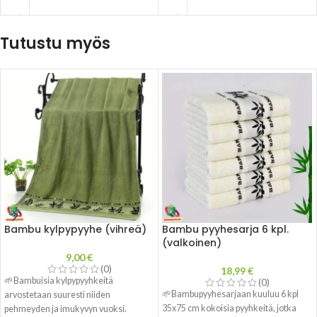
Tutustu myös
Bambu kylpypyyhe (vihreä)
Bambu pyyhesarja 6 kpl.
(valkoinen)
9,00
€
(0)
18,99
€
🌱Bambuisia kylpypyyhkeitä
(0)
🌱Bambupyyhesarjaan kuuluu 6 kpl
arvostetaan suuresti niiden
35x75 cm kokoisia pyyhkeitä, jotka
pehmeyden ja imukyvyn vuoksi.