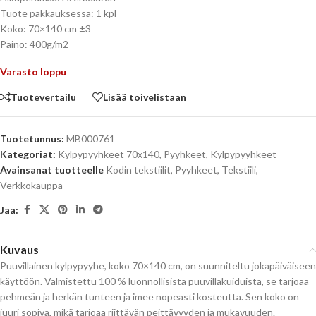
Tuote pakkauksessa: 1 kpl
Koko: 70×140 cm ±3
Paino: 400g/m2
Varasto loppu
Tuotevertailu
Lisää toivelistaan
Tuotetunnus:
MB000761
Kategoriat:
Kylpypyyhkeet 70x140
,
Pyyhkeet
,
Kylpypyyhkeet
Avainsanat tuotteelle
Kodin tekstiilit
,
Pyyhkeet
,
Tekstiili
,
Verkkokauppa
Jaa:
Kuvaus
Puuvillainen kylpypyyhe, koko 70×140 cm, on suunniteltu jokapäiväiseen
käyttöön. Valmistettu 100 % luonnollisista puuvillakuiduista, se tarjoaa
pehmeän ja herkän tunteen ja imee nopeasti kosteutta. Sen koko on
juuri sopiva, mikä tarjoaa riittävän peittävyyden ja mukavuuden.