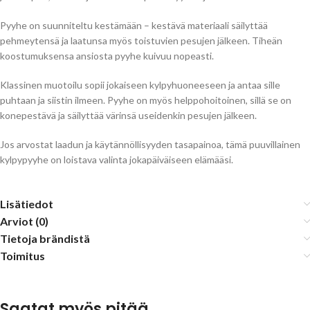
Pyyhe on suunniteltu kestämään – kestävä materiaali säilyttää
pehmeytensä ja laatunsa myös toistuvien pesujen jälkeen. Tiheän
koostumuksensa ansiosta pyyhe kuivuu nopeasti.
Klassinen muotoilu sopii jokaiseen kylpyhuoneeseen ja antaa sille
puhtaan ja siistin ilmeen. Pyyhe on myös helppohoitoinen, sillä se on
konepestävä ja säilyttää värinsä useidenkin pesujen jälkeen.
Jos arvostat laadun ja käytännöllisyyden tasapainoa, tämä puuvillainen
kylpypyyhe on loistava valinta jokapäiväiseen elämääsi.
Lisätiedot
Arviot (0)
Tietoja brändistä
Toimitus
Saatat myös pitää...