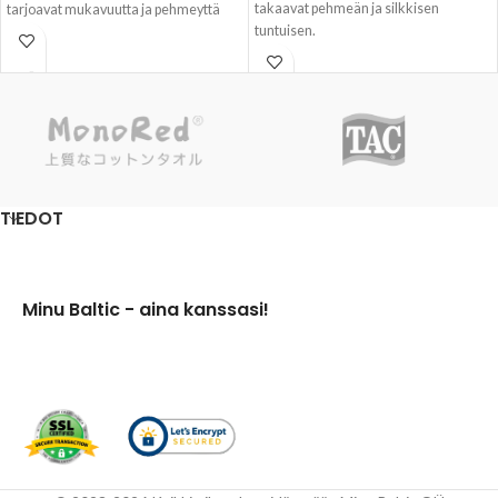
takaavat pehmeän ja silkkisen
tarjoavat mukavuutta ja pehmeyttä
tuntuisen.
iholle.
🌱Bambukuidusta valmistetut
🌱Pyyhkeillä on erinomainen imukyky
käsipyyhkeet ovat kestäviä,
ja luonnolliset antibakteeriset
poikkeuksellisen pehmeitä ja imevät
ominaisuudet, jotka auttavat pitämään
hyvin kosteutta.
pyyhkeet raikkaina ja hygieenisinä.
TIEDOT
Minu Baltic - aina kanssasi!