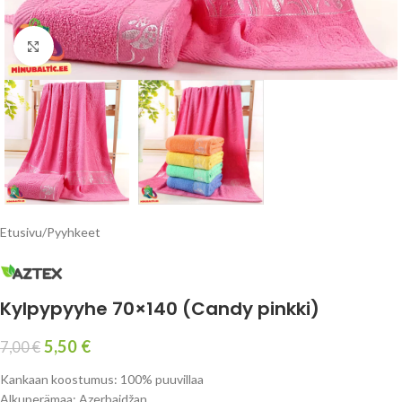
Click to enlarge
Etusivu
/
Pyyhkeet
Kylpypyyhe 70×140 (Candy pinkki)
5,50
€
7,00
€
Kankaan koostumus:
100% puuvillaa
Alkuperämaa: Azerbaidžan