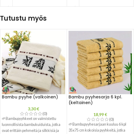
Tutustu myös
Bambu pyyhe (valkoinen)
Bambu pyyhesarja 6 kpl.
(keltainen)
3,30
€
(0)
18,99
€
🌱Bambupyyhkeet on valmistettu
(0)
🌱Bambupyyhesarjaan kuuluu 6 kpl
luonnollisista bambukuiduista, jotka
35x75 cm kokoisia pyyhkeitä, jotka
ovat erittäin pehmeitä ja silkkisiä ja