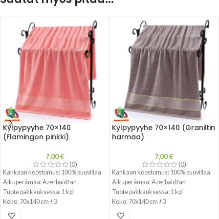
Kylpypyyhe 70×140
Kylpypyyhe 70×140 (Graniitin
(Flamingon pinkki)
harmaa)
7,00
€
7,00
€
(0)
(0)
Kankaan koostumus:
100% puuvillaa
Kankaan koostumus:
100% puuvillaa
Alkuperämaa: Azerbaidžan
Alkuperämaa: Azerbaidžan
Tuote pakkauksessa: 1 kpl
Tuote pakkauksessa: 1 kpl
Koko: 70x140 cm ±3
Koko: 70x140 cm ±3
Paino: 400g/m2
Paino: 400g/m2