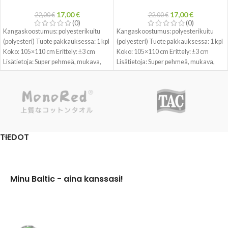
17,00
€
17,00
€
22,00
€
22,00
€
(0)
(0)
Kangaskoostumus: polyesterikuitu
Kangaskoostumus: polyesterikuitu
(polyesteri) Tuote pakkauksessa: 1 kpl
(polyesteri) Tuote pakkauksessa: 1 kpl
Koko: 105×110 cm Erittely: ±3 cm
Koko: 105×110 cm Erittely: ±3 cm
Lisätietoja: Super pehmeä, mukava,
Lisätietoja: Super pehmeä, mukava,
paksu, lämmin, hengittävä.
paksu, lämmin, hengittävä.
TIEDOT
Minu Baltic - aina kanssasi!