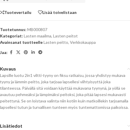
Tuotevertailu
Lisää toivelistaan
Tuotetunnus:
MB000807
Kategoriat:
Lasten maailma
,
Lasten peitot
Avainsanat tuotteelle
Lasten peitto
,
Verkkokauppa
Jaa:
Kuvaus
Lapsille luotu 2in1 viltti-tyyny on fiksu ratkaisu, jossa yhdistyy mukava
tyyny ja lämmin peitto, joka tarjoaa lapsellesi viihtyisyyttä joka
tilanteessa. Päivällä sitä voidaan käyttää mukavana tyynynä, ja yöllä se
avautuu pehmeäksi ja lämpimäksi peitoksi, joka pitää lapsesi mukavasti
peitettynä. Se on loistava valinta niin kotiin kuin matkoillekin tarjoamalla
lapsellesi tutun ja turvallisen tunteen myös tuntemattomissa paikoissa.
Lisätiedot