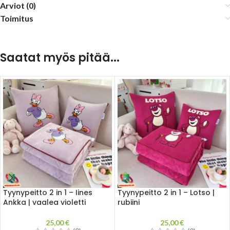
Arviot (0)
Toimitus
Saatat myös pitää...
Tyynypeitto 2 in 1 – Iines
Tyynypeitto 2 in 1 – Lotso |
Ankka | vaalea violetti
rubiini
25,00
€
25,00
€