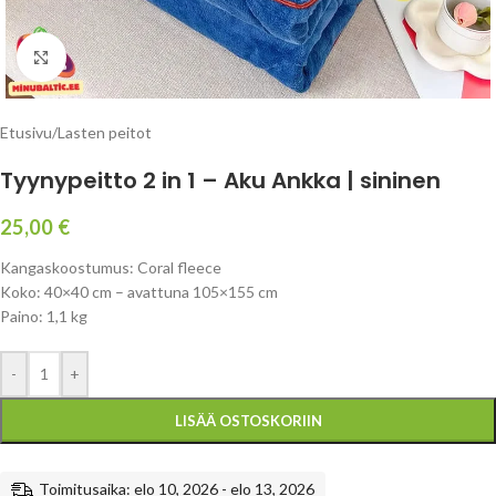
Click to enlarge
Etusivu
/
Lasten peitot
Tyynypeitto 2 in 1 – Aku Ankka | sininen
25,00
€
Kangaskoostumus: Coral fleece
Koko: 40×40 cm – avattuna 105×155 cm
Paino: 1,1 kg
-
+
LISÄÄ OSTOSKORIIN
Toimitusaika: elo 10, 2026 - elo 13, 2026