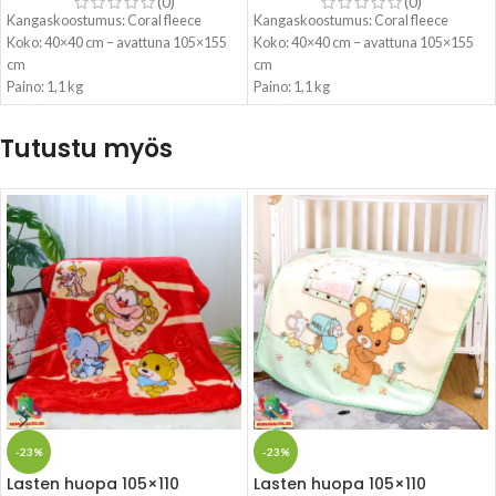
(0)
(0)
Kangaskoostumus: Coral fleece
Kangaskoostumus: Coral fleece
Koko: 40×40 cm – avattuna 105×155
Koko: 40×40 cm – avattuna 105×155
cm
cm
Paino: 1,1 kg
Paino: 1,1 kg
Tutustu myös
-23%
-23%
Lasten huopa 105×110
Lasten huopa 105×110