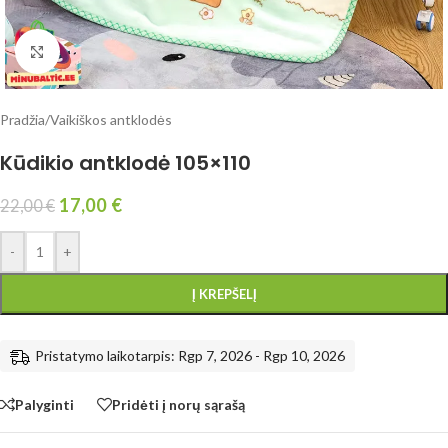
Click to enlarge
Pradžia
/
Vaikiškos antklodės
Kūdikio antklodė 105×110
17,00
€
22,00
€
-
+
Į KREPŠELĮ
Pristatymo laikotarpis: Rgp 7, 2026 - Rgp 10, 2026
Palyginti
Pridėti į norų sąrašą