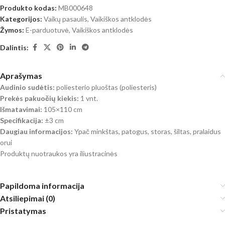
Produkto kodas:
MB000648
Kategorijos:
Vaikų pasaulis
,
Vaikiškos antklodės
Žymos:
E-parduotuvė
,
Vaikiškos antklodės
Dalintis:
Aprašymas
Audinio sudėtis:
poliesterio pluoštas (poliesteris)
Prekės pakuočių kiekis:
1 vnt.
Išmatavimai:
105×110 cm
Specifikacija:
±3 cm
Daugiau informacijos:
Ypač minkštas, patogus, storas, šiltas, pralaidus
orui
Produktų nuotraukos yra iliustracinės
Papildoma informacija
Atsiliepimai (0)
Pristatymas