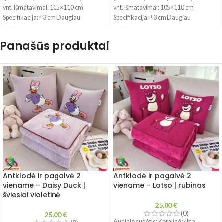
vnt. Išmatavimai: 105×110 cm
vnt. Išmatavimai: 105×110 cm
Specifikacija: ±3 cm Daugiau
Specifikacija: ±3 cm Daugiau
informacijos: Ypač minkštas,
informacijos: Ypač minkštas,
Panašūs produktai
Antklodė ir pagalvė 2
Antklodė ir pagalvė 2
viename – Daisy Duck |
viename – Lotso | rubinas
šviesiai violetinė
25,00
€
(0)
25,00
€
Audinio sudėtis: Koralinė vilna