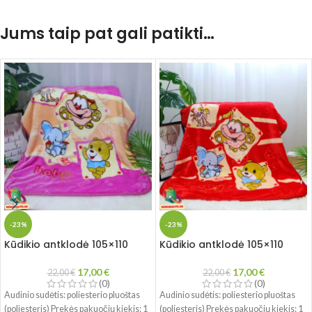
Jums taip pat gali patikti…
-23%
-23%
Kūdikio antklodė 105×110
Kūdikio antklodė 105×110
17,00
€
17,00
€
22,00
€
22,00
€
(0)
(0)
Audinio sudėtis: poliesterio pluoštas
Audinio sudėtis: poliesterio pluoštas
(poliesteris) Prekės pakuočių kiekis: 1
(poliesteris) Prekės pakuočių kiekis: 1