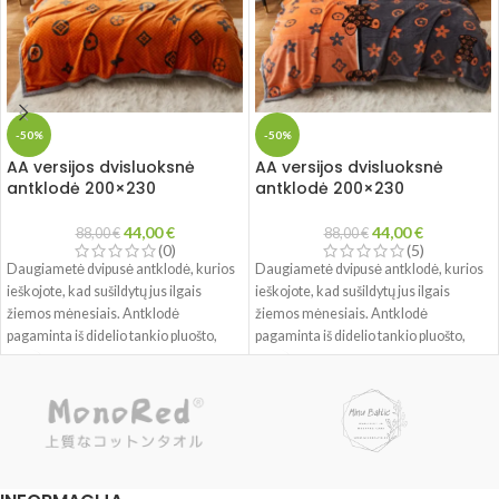
Rankiniai laikrodžiai yra daugiau nei
Rankiniai laikrodžiai yra daugiau nei
tik laikrodis - tai unikalūs ir akį
tik laikrodis - tai unikalūs ir akį
traukiantys aksesuarai, kurie papildo
traukiantys aksesuarai, kurie papildo
jūsų kasdienį stilių ir leidžia atrodyti
jūsų kasdienį stilių ir leidžia atrodyti
gražiai bei nepaprastai.
gražiai bei nepaprastai.
-50%
-50%
AA versijos dvisluoksnė
AA versijos dvisluoksnė
antklodė 200×230
antklodė 200×230
44,00
€
44,00
€
88,00
€
88,00
€
(0)
(5)
Daugiametė dvipusė antklodė, kurios
Daugiametė dvipusė antklodė, kurios
ieškojote, kad sušildytų jus ilgais
ieškojote, kad sušildytų jus ilgais
žiemos mėnesiais. Antklodė
žiemos mėnesiais. Antklodė
pagaminta iš didelio tankio pluošto,
pagaminta iš didelio tankio pluošto,
todėl yra itin minkšta ir patvari. Puikiai
todėl yra itin minkšta ir patvari. Puikiai
tinka pasiimti į namus arba papuošti
tinka pasiimti į namus arba papuošti
svečių ar šeimos lovą.
svečių ar šeimos lovą.
Šilta dviguba antklodė - puiki dovana
Šilta dviguba antklodė - puiki dovana
šeimai ir draugams.
šeimai ir draugams.