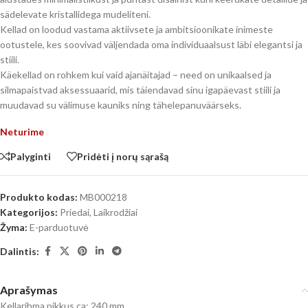
sädelevate kristallidega mudeliteni.
Kellad on loodud vastama aktiivsete ja ambitsioonikate inimeste
ootustele, kes soovivad väljendada oma individuaalsust läbi elegantsi ja
stiili.
Käekellad on rohkem kui vaid ajanäitajad – need on unikaalsed ja
silmapaistvad aksessuaarid, mis täiendavad sinu igapäevast stiili ja
muudavad su välimuse kauniks ning tähelepanuväärseks.
Neturime
Palyginti
Pridėti į norų sąrašą
Produkto kodas:
MB000218
Kategorijos:
Priedai
,
Laikrodžiai
Žyma:
E-parduotuvė
Dalintis:
Aprašymas
Kellarihma pikkus ca: 240 mm