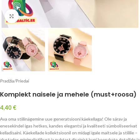
Click to enlarge
Pradžia
/
Priedai
Komplekt naisele ja mehele (must+roosa)
4,40
€
Ava oma stiilinägemine uue generatsiooni käekellaga! Ole särav ja
enesekindel igas hetkes, kandes elegantsi ja kvaliteeti sümboliseerivat
kelladisaini. Käekellade kollektsioonil on midagi igale maitsele ja stiilile –
alustades minimalistlikust ja puhtast disainist kuni keerukate detailide ja