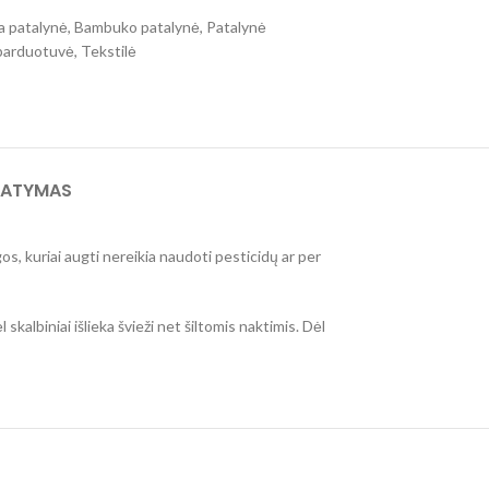
a patalynė
,
Bambuko patalynė
,
Patalynė
parduotuvė
,
Tekstilė
TATYMAS
s, kuriai augti nereikia naudoti pesticidų ar per
albiniai išlieka švieži net šiltomis naktimis. Dėl