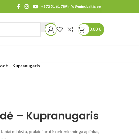
+372 51 61 789
info@minubaltic.ee
0,00
€
odė – Kupranugaris
dė – Kupranugaris
iai minkšta, pralaidi orui ir nekenksminga aplinkai,
rtą.