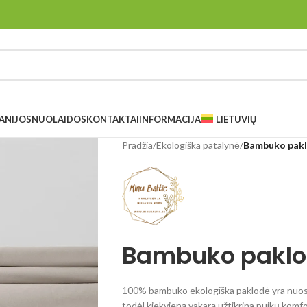
ANIJOS
NUOLAIDOS
KONTAKTAI
INFORMACIJA
LIETUVIŲ
Pradžia
/
Ekologiška patalynė
/
Bambuko pakl
Bambuko paklo
100% bambuko ekologiška paklodė yra nuostab
todėl kiekvieną vakarą užtikrina puikų komfo