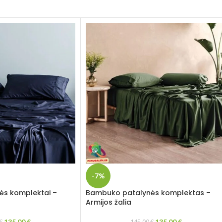
-7%
s komplektai –
Bambuko patalynės komplektas –
Armijos žalia
135,00
€
135,00
€