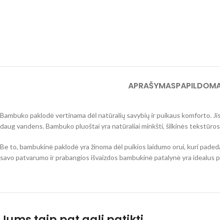
APRAŠYMAS
PAPILDOMA
Bambuko paklodė vertinama dėl natūralių savybių ir puikaus komforto. Jis 
daug vandens. Bambuko pluoštai yra natūraliai minkšti, šilkinės tekstūros i
Be to, bambukinė paklodė yra žinoma dėl puikios laidumo orui, kuri padeda k
savo patvarumo ir prabangios išvaizdos bambukinė patalynė yra idealus pa
Jums taip pat gali patikti…