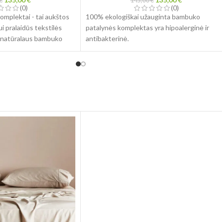
€
145,00
€
(0)
(0)
mplektai - tai aukštos
100% ekologiškai užauginta bambuko
ui pralaidūs tekstilės
patalynės komplektas yra hipoalerginė ir
iš natūralaus bambuko
antibakterinė.
i specialiai sukurti taip,
Spalva: Armijos žalia
ų patogu miegoti.
Medžiaga: 100% bambukas
aliai praleidžia orą ir
Siūlas: 300TC
ę, todėl neleidžia
Rinkinys: 4 vnt.
lieka švarus ir gaivus.
Antklodės užvalkalas: 200×220 cm
s komplektai paprastai
Paklodė: 220×240 cm
plinkai nekenksmingas ir
Pagalvės užvalkalas: 50×70 cm (2 vnt.)
ambuko augalas pasižymi
Hipoalerginis ir drėgmę sugeriantis
deliu vandens
Idealiai tinka jautrią odą ar egzemą turintiem
amybos procesas daro
žmonėms, ypač tiems, kurie linkę prakaituoti
ai. Be to, minkšta
naktį.
tūra suteikia
Bambukinės patalynės komplektai supakuoti
lniai liečiasi,
iš to paties audinio pasiūtą maišelį.
omplektai pasižymi