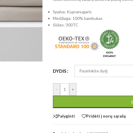
Spalva: Kupranugaris
Medžiaga: 100% bambukas
Siūlas: 300TC
DYDIS
-
+
Palyginti
Pridėti į norų sąrašą