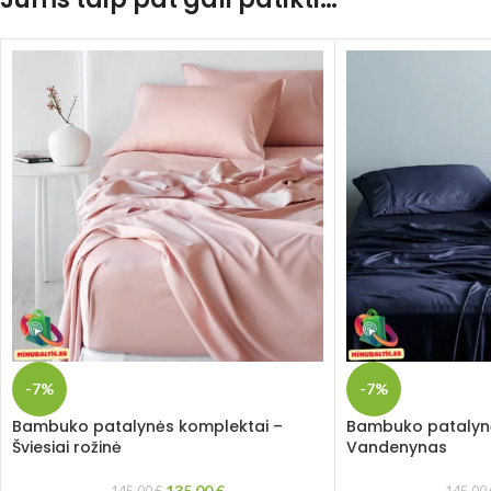
-7%
-7%
Bambuko patalynės komplektai –
Bambuko patalynė
Šviesiai rožinė
Vandenynas
135,00
€