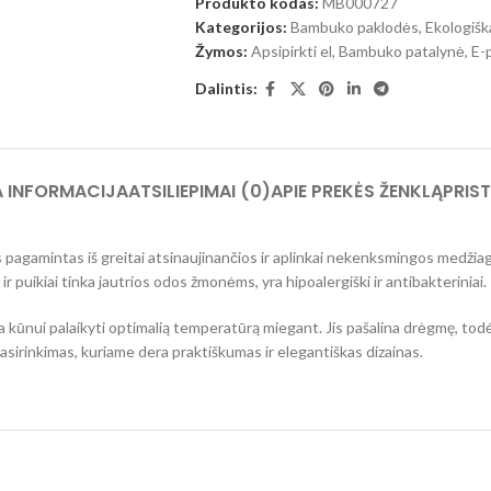
Produkto kodas:
MB000727
Kategorijos:
Bambuko paklodės
,
Ekologišk
Žymos:
Apsipirkti el
,
Bambuko patalynė
,
E-
Dalintis:
 INFORMACIJA
ATSILIEPIMAI (0)
APIE PREKĖS ŽENKLĄ
PRIS
pagamintas iš greitai atsinaujinančios ir aplinkai nekenksmingos medžiago
r puikiai tinka jautrios odos žmonėms, yra hipoalergiški ir antibakteriniai.
ūnui palaikyti optimalią temperatūrą miegant. Jis pašalina drėgmę, todėl sk
sirinkimas, kuriame dera praktiškumas ir elegantiškas dizainas.