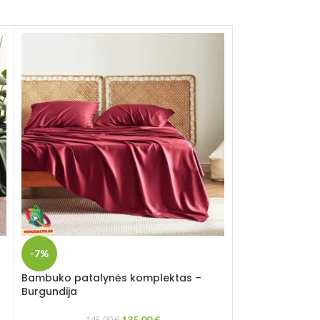
-7%
-7%
Bambuko patalynės komplektas –
Premium patal
Burgundija
bambukas – Švie
135,00
€