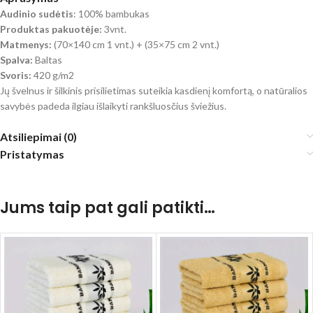
Audinio sudėtis
: 100% bambukas
Produktas pakuotėje:
3vnt.
Matmenys:
(70×140 cm 1 vnt.) + (35×75 cm 2 vnt.)
Spalva:
Baltas
Svoris:
420 g/m2
Jų švelnus ir šilkinis prisilietimas suteikia kasdienį komfortą, o natūralios
savybės padeda ilgiau išlaikyti rankšluosčius šviežius.
Atsiliepimai (0)
Pristatymas
Jums taip pat gali patikti…