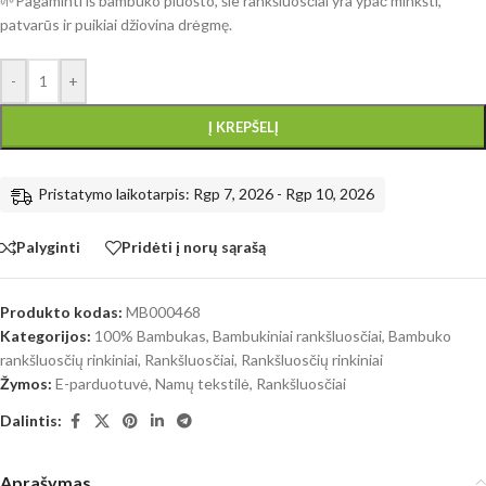
🌱Pagaminti iš bambuko pluošto, šie rankšluosčiai yra ypač minkšti,
patvarūs ir puikiai džiovina drėgmę.
-
+
Į KREPŠELĮ
Pristatymo laikotarpis: Rgp 7, 2026 - Rgp 10, 2026
Palyginti
Pridėti į norų sąrašą
Produkto kodas:
MB000468
Kategorijos:
100% Bambukas
,
Bambukiniai rankšluosčiai
,
Bambuko
rankšluosčių rinkiniai
,
Rankšluosčiai
,
Rankšluosčių rinkiniai
Žymos:
E-parduotuvė
,
Namų tekstilė
,
Rankšluosčiai
Dalintis:
Aprašymas