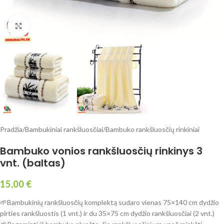
Click to enlarge
Pradžia
/
Bambukiniai rankšluosčiai
/
Bambuko rankšluosčių rinkiniai
Bambuko vonios rankšluosčių rinkinys 3
vnt. (baltas)
15,00
€
🌱Bambukinių rankšluosčių komplektą sudaro vienas 75×140 cm dydžio
pirties rankšluostis (1 vnt.) ir du 35×75 cm dydžio rankšluosčiai (2 vnt.)