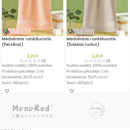
Medvilninis rankšluostis
Medvilninis rankšluostis
(Persikas)
(Šviesiai rudos)
2,25
€
2,25
€
(0)
(0)
Audinio sudėtis:
100% medvilnė
Audinio sudėtis:
100% medvilnė
Produktas pakuotėje: 1 vnt.
Produktas pakuotėje: 1 vnt.
Išmatavimai: 35x75 cm ±3
Išmatavimai: 35x75 cm ±3
Svoris: 400 g/m2
Svoris: 400 g/m2