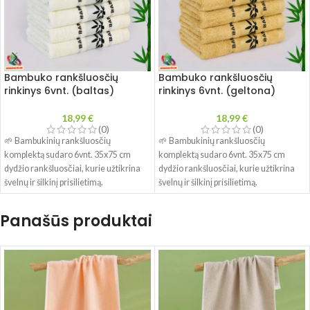
Bambuko rankšluosčių
Bambuko rankšluosčių
rinkinys 6vnt. (baltas)
rinkinys 6vnt. (geltona)
18,99
€
18,99
€
(0)
(0)
🌱 Bambukinių rankšluosčių
🌱 Bambukinių rankšluosčių
komplektą sudaro 6vnt. 35x75 cm
komplektą sudaro 6vnt. 35x75 cm
dydžio rankšluosčiai, kurie užtikrina
dydžio rankšluosčiai, kurie užtikrina
švelnų ir šilkinį prisilietimą.
švelnų ir šilkinį prisilietimą.
🌱Iš bambuko pluošto pagaminti
🌱Iš bambuko pluošto pagaminti
rankšluosčiai yra patvarūs, išskirtinai
rankšluosčiai yra patvarūs, išskirtinai
Panašūs produktai
minkšti ir gerai sugeria drėgmę.
minkšti ir gerai sugeria drėgmę.