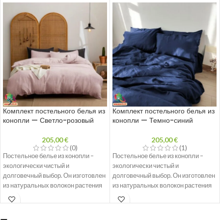
Комплект постельного белья из
Комплект постельного белья из
конопли — Светло-розовый
конопли — Темно-синий
205,00
€
205,00
€
(0)
(1)
Постельное белье из конопли –
Постельное белье из конопли –
экологически чистый и
экологически чистый и
долговечный выбор. Он изготовлен
долговечный выбор. Он изготовлен
из натуральных волокон растения
из натуральных волокон растения
конопли, которые имеют ряд
конопли, которые имеют ряд
преимуществ. Волокна конопли
преимуществ. Волокна конопли
очень прочные и долговечные,
очень прочные и долговечные,