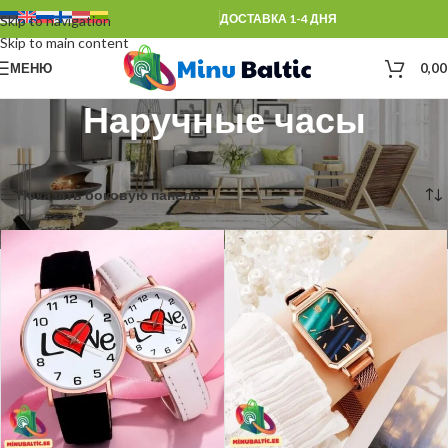
ДОСТАВКА 1-4 ДНЯ
Skip to navigation
Skip to main content
МЕНЮ
0,0
Наручные часы
Главная
/
Наручные часы
Показаны все (6)
Показать боковую панель