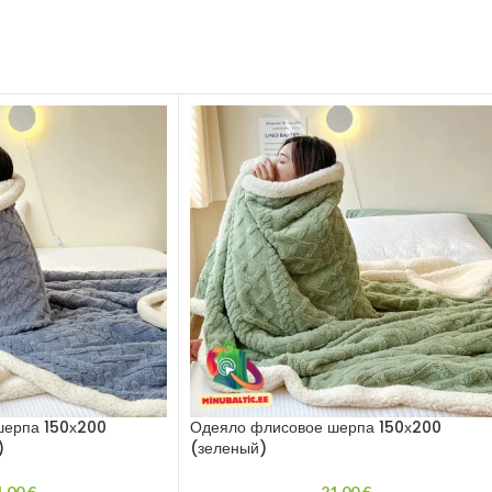
шерпа 150х200
Одеяло флисовое шерпа 150х200
)
(зеленый)
1,00
€
21,00
€