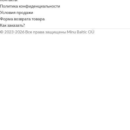
обязательно стоит обратить внимание на
обязательно стоит 
Политика конфиденциальности
флисовые одеяла Sherpa. Их уникальный
флисовые одеяла Sh
Условия продажи
внешний вид, качество и мягкость делают
внешний вид, качест
Форма возврата товара
их идеальным выбором для любого
их идеальным выбо
Как заказать?
домашнего декора.
домашнего декора.
© 2023-2026 Все права защищены Minu Baltic OÜ
★ Супермягкие одеяла - идеальный
★ Супермягкие оде
подарок для ваших родных и близких,
подарок для ваших 
чтобы они могли наслаждаться теплом и
чтобы они могли на
уютом прохладными вечерами.
уютом прохладными