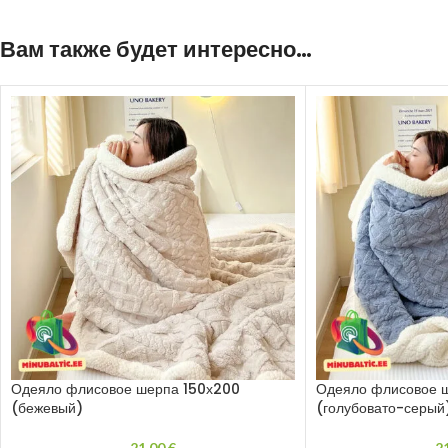
Вам также будет интересно…
Одеяло флисовое шерпа 150х200
Одеяло флисовое 
(бежевый)
(голубовато-серый
21,00
€
2