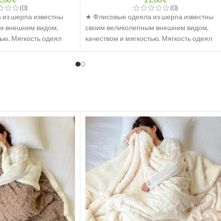
(0)
(0)
 из шерпа известны
★ Флисовые одеяла из шерпа известны
м внешним видом,
своим великолепным внешним видом,
ью. Мягкость одеял
качеством и мягкостью. Мягкость одеял
рт и уют во время сна
обеспечивает комфорт и уют во время сн
даже в прохладные
и сохраняет тепло даже в прохладные
вечера.
 из шерпа доступны в
★ Флисовые одеяла из шерпа доступны в
оторые подойдут к
различных цветах, которые подойдут к
Одеяла изготовлены из
любому интерьеру. Одеяла изготовлены и
риала, что
качественного материала, что
лговечность.
обеспечивает их долговечность.
ильное и удобное
★ Если вы ищете стильное и удобное
его дома, вам
дополнение для своего дома, вам
обратить внимание на
обязательно стоит обратить внимание на
erpa. Их уникальный
флисовые одеяла Sherpa. Их уникальный
во и мягкость делают
внешний вид, качество и мягкость делают
ром для любого
их идеальным выбором для любого
домашнего декора.
яла - идеальный
★ Супермягкие одеяла - идеальный