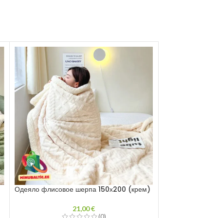
Одеяло флисовое шерпа 150х200 (крем)
Одеяло флисово
(розовый)
21,00
€
(0)