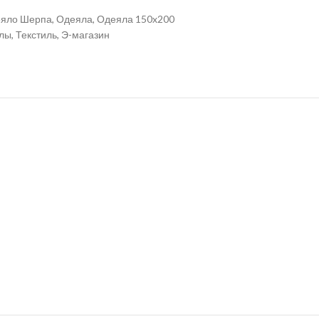
яло Шерпа
,
Одеяла
,
Одеяла 150x200
лы
,
Текстиль
,
Э-магазин