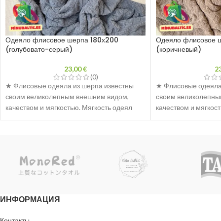
подарок для ваших родных и близких,
подарок для ваших 
чтобы они могли наслаждаться теплом и
чтобы они могли на
уютом прохладными вечерами.
уютом прохладными
Одеяло флисовое шерпа 180х200
Одеяло флисовое 
(голубовато-серый)
(коричневый)
23,00
€
2
(0)
★ Флисовые одеяла из шерпа известны
★ Флисовые одеяла
своим великолепным внешним видом,
своим великолепны
качеством и мягкостью. Мягкость одеял
качеством и мягкост
обеспечивает комфорт и уют во время сна
обеспечивает комфо
и сохраняет тепло даже в прохладные
и сохраняет тепло 
вечера.
вечера.
★ Флисовые одеяла из шерпа доступны в
★ Флисовые одеяла
различных цветах, которые подойдут к
различных цветах, к
любому интерьеру. Одеяла изготовлены из
любому интерьеру. 
качественного материала, что
качественного мате
обеспечивает их долговечность.
обеспечивает их до
ИНФОРМАЦИЯ
★ Если вы ищете стильное и удобное
★ Если вы ищете ст
дополнение для своего дома, вам
дополнение для сво
Контакты