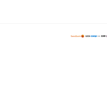
обратить внимание на
флисовые одеяла Sherpa. Их уникальный
erpa. Их уникальный
внешний вид, качество и мягкость делают
во и мягкость делают
их идеальным выбором для любого
ром для любого
домашнего декора.
★ Супермягкие одеяла - идеальный
яла - идеальный
подарок для ваших родных и близких,
родных и близких,
чтобы они могли наслаждаться теплом и
слаждаться теплом и
уютом прохладными вечерами.
 вечерами.