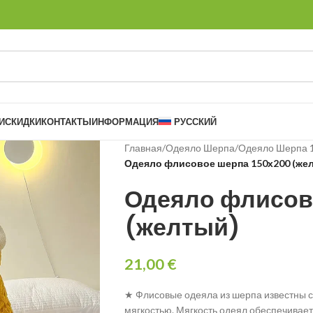
И
СКИДКИ
КОНТАКТЫ
ИНФОРМАЦИЯ
РУССКИЙ
Главная
/
Одеяло Шерпа
/
Одеяло Шерпа 
Одеяло флисовое шерпа 150х200 (же
Одеяло флисов
(желтый)
21,00
€
★ Флисовые одеяла из шерпа известны 
мягкостью. Мягкость одеял обеспечивает