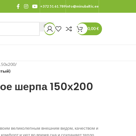
+372 51 61 789
info@minubaltic.ee
0,00
€
150x200
/
лтый)
ое шерпа 150х200
своим великолепным внешним видом, качеством и
 комфорт и уют во время сна и сохраняет тепло