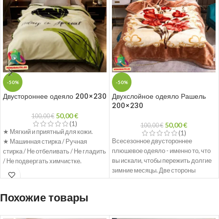
-50%
-50%
Двустороннее одеяло 200×230
Двухслойное одеяло Рашель
200×230
50,00
€
100,00
€
(1)
50,00
€
100,00
€
★ Мягкий и приятный для кожи.
(1)
Всесезонное двустороннее
★ Машинная стирка / Ручная
плюшевое одеяло - именно то, что
стирка / Не отбеливать / Не гладить
вы искали, чтобы пережить долгие
/ Не подвергать химчистке.
зимние месяцы. Две стороны
★ Размеры: 200x230 см
уютной мягкой ткани обеспечивают
★ Вес: 3,5 кг
приятное тепло.
Похожие товары