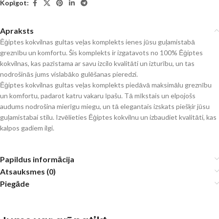
Kopīgot:
Apraksts
Ēģiptes kokvilnas gultas veļas komplekts ienes jūsu guļamistabā
greznību un komfortu. Šis komplekts ir izgatavots no 100% Ēģiptes
kokvilnas, kas pazīstama ar savu izcilo kvalitāti un izturību, un tas
nodrošinās jums vislabāko gulēšanas pieredzi.
Ēģiptes kokvilnas gultas veļas komplekts piedāvā maksimālu greznību
un komfortu, padarot katru vakaru īpašu. Tā mīkstais un elpojošs
audums nodrošina mierīgu miegu, un tā elegantais izskats piešķir jūsu
guļamistabai stilu. Izvēlieties Ēģiptes kokvilnu un izbaudiet kvalitāti, kas
kalpos gadiem ilgi.
Papildus informācija
Atsauksmes (0)
Piegāde