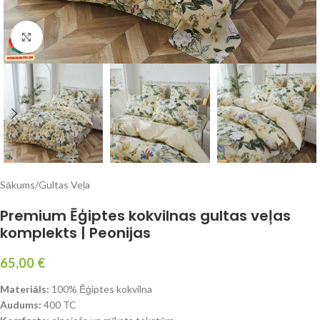
Click to enlarge
Sākums
/
Gultas Veļa
Premium Ēģiptes kokvilnas gultas veļas
komplekts | Peonijas
65,00
€
Materiāls:
100% Ēģiptes kokvilna
Audums:
400 TC