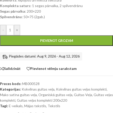
Komforts:
elpojošs un mīksta tekstūra
Komplekta saturs:
1 segas pārvalka, 2 spilvendrānu
Segas pārvalka:
200×220
Spilvendrānu:
50×75 (2gab.)
-
+
PIEVIENOT GROZAM
Piegādes datumi: Aug 9, 2026 - Aug 12, 2026
Salīdzināt
Pievienot vēlmju sarakstam
Preces kods:
MB000528
Kategorijas:
Kokvilnas gultas veļa
,
Kokvilnas gultas veļas komplekti
,
Mako satīna gultas veļa
,
Organiskā gultas veļa
,
Gultas Veļa
,
Gultas veļas
komplekti
,
Gultas veļas komplekti 200x220
Tagi:
E-veikals
,
Mājas tekstils
,
Tekstils