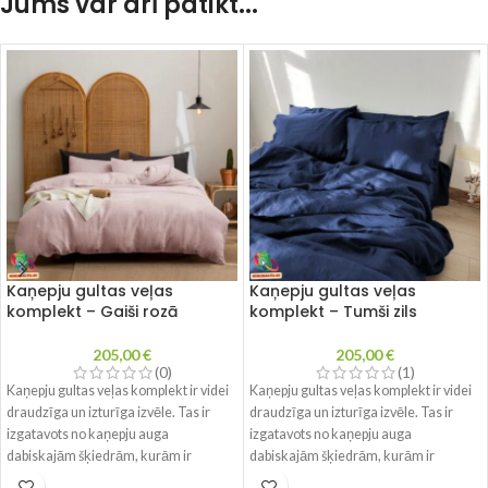
Jums var arī patikt...
Kaņepju gultas veļas
Kaņepju gultas veļas
komplekt – Gaiši rozā
komplekt – Tumši zils
205,00
€
205,00
€
(0)
(1)
Kaņepju gultas veļas komplekt ir videi
Kaņepju gultas veļas komplekt ir videi
draudzīga un izturīga izvēle. Tas ir
draudzīga un izturīga izvēle. Tas ir
izgatavots no kaņepju auga
izgatavots no kaņepju auga
dabiskajām šķiedrām, kurām ir
dabiskajām šķiedrām, kurām ir
vairākas priekšrocības. Kaņepju
vairākas priekšrocības. Kaņepju