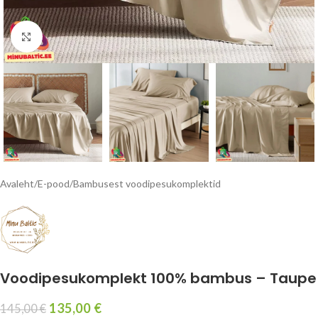
Kliki suurendamiseks
Avaleht
/
E-pood
/
Bambusest voodipesukomplektid
Voodipesukomplekt 100% bambus – Taupe
135,00
€
145,00
€