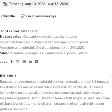
Tarneaeg: aug 10, 2026 - aug 13, 2026
Võrdle
Lisa soovinimekirja
Tootekood:
MB000838
Kategooriad:
Orgaaniline voodipesu
,
Bambusest
voodipesukomplektid
,
Bambusest voodipesu
,
Voodipesu
,
Voodipesukomplektid
,
Voodipesukomplektid 200x220
Sildid:
Bambus voodipesu
,
E-kaubandus
,
E-pood
,
Tekstiil
Jaga:
Kirjeldus
Bambusest voodipesukomplektid on kvaliteetsed, pehmed ja hingavad
tekstiiltooted, mis on valmistatud looduslikust bambuskiust. Need
komplektid on spetsiaalselt loodud pakkuma kasutajatele mugavat
magamiskogemust. Bambuskiud on loomulikult hingav ja sellel on võime
niiskust ära juhtida, mis hoiab ära higistamise ning hoiab teid kauem
puhta ja värskena.