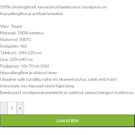
100% ökoloogiliselt kasvatatud bambusest voodipesu on
hüpoallergiline ja antibakteriaalne.
Värv: Taupe
Materjal: 100% bambus
Kiuloend: 300TC
Komplekt: 4tk
Tekikott: 200×220 cm
Lina: 220×240 cm
Padjapüür: 50×70 cm (2tk)
Hüpoallergiline ja niiskust imav
Ideaalne valik tundliku naha või ekseemi puhul, sobib eriti hästi
inimestele, kes kipuvad öösiti higistama.
Bambusest voodipesukomplektid on pakitud samast kangast kotikesse.
-
+
LISA KORVI