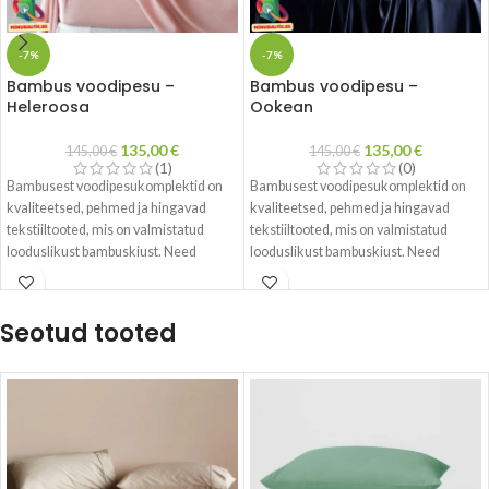
-7%
-7%
Bambus voodipesu –
Bambus voodipesu –
Heleroosa
Ookean
135,00
€
135,00
€
145,00
€
145,00
€
(1)
(0)
Bambusest voodipesukomplektid on
Bambusest voodipesukomplektid on
kvaliteetsed, pehmed ja hingavad
kvaliteetsed, pehmed ja hingavad
tekstiiltooted, mis on valmistatud
tekstiiltooted, mis on valmistatud
looduslikust bambuskiust. Need
looduslikust bambuskiust. Need
komplektid on spetsiaalselt loodud
komplektid on spetsiaalselt loodud
pakkuma kasutajatele mugavat
pakkuma kasutajatele mugavat
magamiskogemust. Bambuskiud on
magamiskogemust. Bambuskiud on
Seotud tooted
loomulikult hingav ja sellel on võime
loomulikult hingav ja sellel on võime
niiskust ära juhtida, mis hoiab ära
niiskust ära juhtida, mis hoiab ära
higistamise ning hoiab teid kauem
higistamise ning hoiab teid kauem
puhta ja värskena.
puhta ja värskena.
Bambusest voodipesukomplektide
Bambusest voodipesukomplektide
valmistamisel kasutatakse tavaliselt
valmistamisel kasutatakse tavaliselt
keskkonnasõbralikke ja säästvaid
keskkonnasõbralikke ja säästvaid