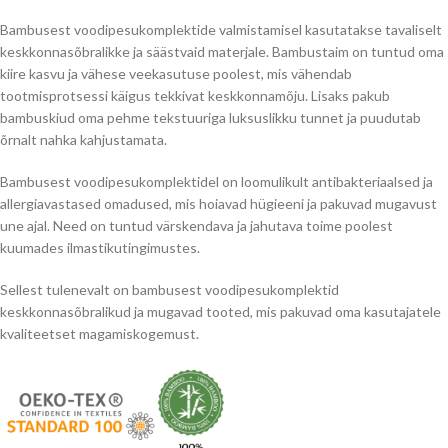
Bambusest voodipesukomplektide valmistamisel kasutatakse tavaliselt
keskkonnasõbralikke ja säästvaid materjale. Bambustaim on tuntud oma
kiire kasvu ja vähese veekasutuse poolest, mis vähendab
tootmisprotsessi käigus tekkivat keskkonnamõju. Lisaks pakub
bambuskiud oma pehme tekstuuriga luksuslikku tunnet ja puudutab
õrnalt nahka kahjustamata.
Bambusest voodipesukomplektidel on loomulikult antibakteriaalsed ja
allergiavastased omadused, mis hoiavad hügieeni ja pakuvad mugavust
une ajal. Need on tuntud värskendava ja jahutava toime poolest
kuumades ilmastikutingimustes.
Sellest tulenevalt on bambusest voodipesukomplektid
keskkonnasõbralikud ja mugavad tooted, mis pakuvad oma kasutajatele
kvaliteetset magamiskogemust.