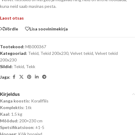
kuna neid saab masinas pesta.
Laost otsas
Võrdle
Lisa soovinimekirja
Tootekood:
MB000367
Kategooriad:
Tekid
,
Tekid 200x230
,
Velvet tekid
,
Velvet tekid
200x230
Sildid:
Tekid
,
Tekk
Jaga:
Kirjeldus
Kanga koostis:
Korallfliis
Komplektis:
1tk
Kaal:
1.5 kg
Mõõdud:
200×230 cm
Spetsifikatsioon:
±1-5
Hooaeg:
Kõik hooajad