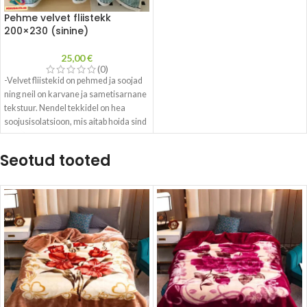
Pehme velvet fliistekk
200×230 (sinine)
25,00
€
(0)
-Velvet fliistekid on pehmed ja soojad
ning neil on karvane ja sametisarnane
tekstuur. Nendel tekkidel on hea
soojusisolatsioon, mis aitab hoida sind
soojas ka külmematel öödel.
-Velvet fliistekid on kerged ja mugavad
Seotud tooted
ning neid on lihtne hooldada, kuna neid
saab masinas pesta.