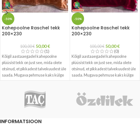
-50%
-50%
Kahepoolne Raschel tekk
Kahepoolne Raschel tekk
200×230
200×230
50,00
€
50,00
€
100,00
€
100,00
€
(1)
(0)
Kõigil aastaaegadel kahepoolne
Kõigil aastaaegadel kahepoolne
plüüsist tekk on just see, mida olete
plüüsist tekk on just see, mida olete
otsinud, et pikkadest talvekuudest üle
otsinud, et pikkadest talvekuudest üle
saada. Mugava pehmuse kaks külge
saada. Mugava pehmuse kaks külge
pakuvad mõnusat kaisusoojust.
pakuvad mõnusat kaisusoojust.
INFORMATSIOON