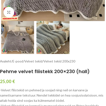
Kliki suurendamiseks
Avaleht
/
E-pood
/
Velvet tekid
/
Velvet tekid 200x230
Pehme velvet fliistekk 200×230 (hall)
25,00
€
-Velvet fliistekid on pehmed ja soojad ning neil on karvane ja
sametisarnane tekstuur. Nendel tekkidel on hea soojusisolatsioon, mis
aitab hoida sind soojas ka külmematel öödel.
-Velvet fliistekid on kerged ja mugavad ning neid on lihtne hooldada,