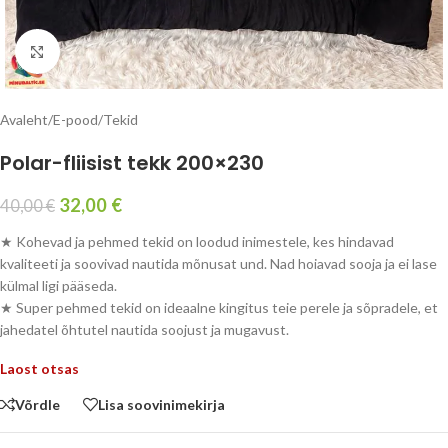
Kliki suurendamiseks
Avaleht
/
E-pood
/
Tekid
Polar-fliisist tekk 200×230
32,00
€
40,00
€
★ Kohevad ja pehmed tekid on loodud inimestele, kes hindavad
kvaliteeti ja soovivad nautida mõnusat und. Nad hoiavad sooja ja ei lase
külmal ligi pääseda.
★ Super pehmed tekid on ideaalne kingitus teie perele ja sõpradele, et
jahedatel õhtutel nautida soojust ja mugavust.
Laost otsas
Võrdle
Lisa soovinimekirja