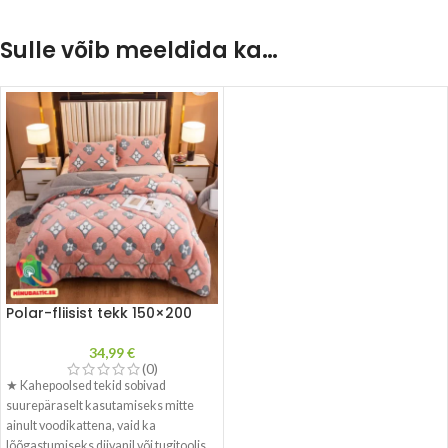
Sulle võib meeldida ka…
Polar-fliisist tekk 150×200
34,99
€
(0)
★ Kahepoolsed tekid sobivad
suurepäraselt kasutamiseks mitte
ainult voodikattena, vaid ka
lõõgastumiseks diivanil või tugitoolis.