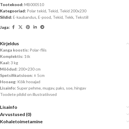
Tootekood:
MB000510
Kategooriad:
Polar tekid
,
Tekid
,
Tekid 200x230
Sildid:
E-kaubandus
,
E-pood
,
Tekid
,
Tekk
,
Tekstiil
Jaga:
Kirjeldus
Kanga koostis:
Polar-fliis
Komplektis:
1tk
Kaal:
3 kg
Mõõdud:
200×230 cm
Spetsifikatsioon:
± 5cm
Hooaeg:
Kõik hooajad
Lisainfo:
Super pehme, mugav, paks, soe, hingav
Toodete pildid on illustratiivsed
Lisainfo
Arvustused (0)
Kohaletoimetamine