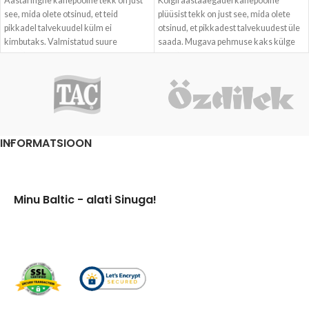
Aastaringne kahepoolne tekk on just
Kõigil aastaaegadel kahepoolne
see, mida olete otsinud, et teid
plüüsist tekk on just see, mida olete
pikkadel talvekuudel külm ei
otsinud, et pikkadest talvekuudest üle
kimbutaks. Valmistatud suure
saada. Mugava pehmuse kaks külge
tihedusega kiududest, mis teevad teki
pakuvad mõnusat kaisusoojust.
ülipehmeks ja vastupidavaks. Ideaalne
kaasavõtmiseks kui ka kaunistamaks
teie külalis- või perevoodit.
Soe kahekihiline tekk on suurepärane
kingitus teie perele ja sõpradele.
INFORMATSIOON
Minu Baltic - alati Sinuga!