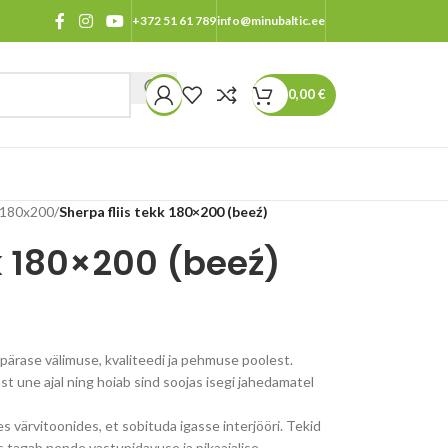
+372 51 61 789
info@minubaltic.ee
0,00
€
 180x200
/
Sherpa fliis tekk 180×200 (beeź)
kk 180×200 (beeź)
pärase välimuse, kvaliteedi ja pehmuse poolest.
une ajal ning hoiab sind soojas isegi jahedamatel
es värvitoonides, et sobituda igasse interjööri. Tekid
is tagab nende vastupidavuse ja pikaajalise