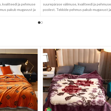
, kvaliteedi ja pehmuse
suurepärase välimuse, kvaliteedi ja pehmuse
hmus pakub mugavust ja
poolest. Tekkide pehmus pakub mugavust j
g hoiab sind soojas isegi
hubasust une ajal ning hoiab sind soojas iseg
jahedamatel õhtutel.
id on saadaval erinevates
★ Sherpa fliisist tekid on saadaval erinevate
tuda igasse interjööri.
värvitoonides, et sobituda igasse interjööri.
 kvaliteetsest
Tekid on valmistatud kvaliteetsest
b nende vastupidavuse ja
materjalist, mis tagab nende vastupidavuse 
e.
pikaajalise kasutamise.
 stiilset ja mugavat
★ Kui otsite oma koju stiilset ja mugavat
indlasti tutvuda Sherpa
lisandit, siis tasub kindlasti tutvuda Sherpa
ende ainulaadne välimus,
fliisist tekkidega. Nende ainulaadne välimus,
 muudavad need
kvaliteet ja pehmus muudavad need
gale kodusele
ideaalseks valikuks igale kodusele
sisekujundusele.
 on ideaalne kingitus
★ Super pehmed tekid on ideaalne kingitus
ele, et jahedatel õhtutel
teie perele ja sõpradele, et jahedatel õhtute
ugavust.
nautida soojust ja mugavust.