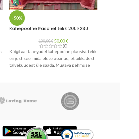
-50%
-50%
Kahepoolne Raschel tekk 200×230
Premium Rasche
50,00
€
100,00
€
14
(0)
k
Kõigil aastaaegadel kahepoolne plüüsist tekk
Kõigil aastaaegad
on just see, mida olete otsinud, et pikkadest
on just see, mida 
talvekuudest üle saada. Mugava pehmuse
talvekuudest üle
kaks külge pakuvad mõnusat kaisusoojust.
kaks külge pakuva