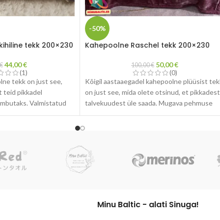
-50%
kihiline tekk 200×230
Kahepoolne Raschel tekk 200×230
44,00
€
50,00
€
€
100,00
€
(1)
(0)
ne tekk on just see,
Kõigil aastaaegadel kahepoolne plüüsist tek
t teid pikkadel
on just see, mida olete otsinud, et pikkadest
kimbutaks. Valmistatud
talvekuudest üle saada. Mugava pehmuse
dudest, mis teevad teki
kaks külge pakuvad mõnusat kaisusoojust.
idavaks. Ideaalne
a kaunistamaks teie
t.
k on suurepärane
a sõpradele.
Minu Baltic - alati Sinuga!