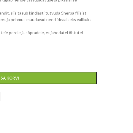
ndit, siis tasub kindlasti tutvuda Sherpa fliisist
teet ja pehmus muudavad need ideaalseks valikuks
eie perele ja sõpradele, et jahedatel õhtutel
ISA KORVI