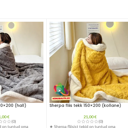
150×200 (hall)
Sherpa fliis tekk 150×200 (kollane)
1,00
€
21,00
€
(0)
(0)
id on tuntud oma
★ Sherpa fliisist tekid on tuntud oma