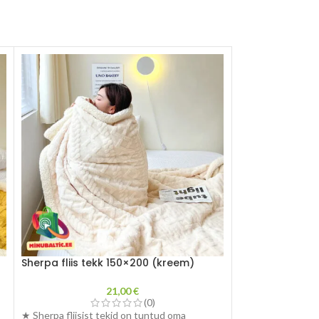
Sherpa fliis tekk 150×200 (kreem)
Sherpa fliis tek
21,00
€
(0)
★ Sherpa fliisist tekid on tuntud oma
★ Sherpa fliisist 