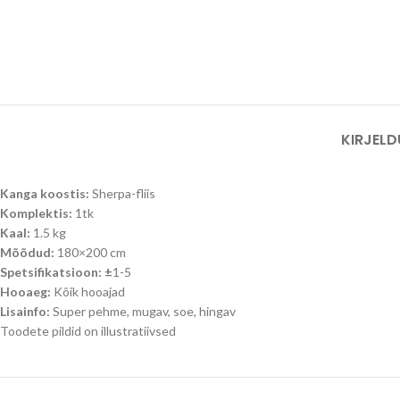
KIRJELD
Kanga koostis:
Sherpa-fliis
Komplektis:
1tk
Kaal:
1.5 kg
Mõõdud:
180×200 cm
Spetsifikatsioon:
±
1-5
Hooaeg:
Kõik hooajad
Lisainfo:
Super pehme, mugav, soe, hingav
Toodete pildid on illustratiivsed