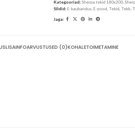
Kategooriad:
Sherpa tekid 180x200
,
Sherp
Sildid:
E-kaubandus
,
E-pood
,
Tekid
,
Tekk
,
T
Jaga:
US
LISAINFO
ARVUSTUSED (0)
KOHALETOIMETAMINE