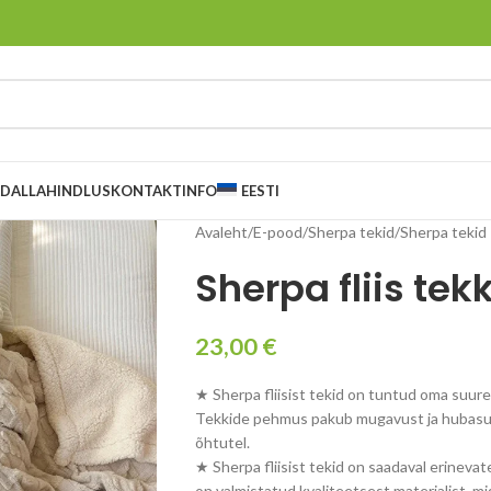
AD
ALLAHINDLUS
KONTAKT
INFO
EESTI
Avaleht
/
E-pood
/
Sherpa tekid
/
Sherpa tekid
Sherpa fliis te
23,00
€
★ Sherpa fliisist tekid on tuntud oma suure
Tekkide pehmus pakub mugavust ja hubasust 
õhtutel.
★ Sherpa fliisist tekid on saadaval erinevat
on valmistatud kvaliteetsest materjalist, m