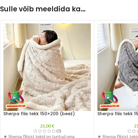
Sulle võib meeldida ka…
Sherpa fliis tekk 150×200 (beeź)
Sherpa fliis tekk 
21,00
€
2
(0)
★ Sherpa fliisist tekid on tuntud oma
★ Sherpa fliisist tek