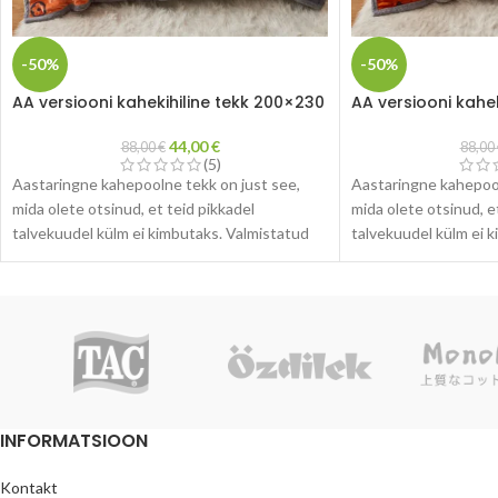
-50%
-50%
AA versiooni kahekihiline tekk 200×230
AA versiooni kahe
44,00
€
88,00
€
88,00
(5)
Aastaringne kahepoolne tekk on just see,
Aastaringne kahepool
mida olete otsinud, et teid pikkadel
mida olete otsinud, e
talvekuudel külm ei kimbutaks. Valmistatud
talvekuudel külm ei 
suure tihedusega kiududest, mis teevad teki
suure tihedusega kiu
ülipehmeks ja vastupidavaks. Ideaalne
ülipehmeks ja vastup
kaasavõtmiseks kui ka kaunistamaks teie
kaasavõtmiseks kui k
külalis- või perevoodit.
külalis- või perevoodi
Soe kahekihiline tekk on suurepärane
Soe kahekihiline tek
kingitus teie perele ja sõpradele.
kingitus teie perele j
INFORMATSIOON
Kontakt