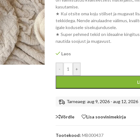
kasutamise.
★ Kui otsite oma koju stiilset ja mugavat lisa
tekkidega. Nende ainulaadne välimus, kvali
igale kodusele sisekujundusele.
★ Super pehmed tekid on ideaalne kingitus t
nautida soojust ja mugavust.
Laos
-
+
L
Tarneaeg: aug 9, 2026 - aug 12, 2026
Võrdle
Lisa soovinimekirja
Tootekood:
MB000437