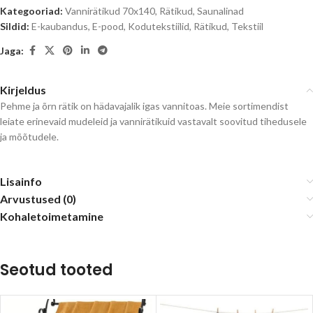
Kategooriad:
Vannirätikud 70x140
,
Rätikud
,
Saunalinad
Sildid:
E-kaubandus
,
E-pood
,
Kodutekstiilid
,
Rätikud
,
Tekstiil
Jaga:
Kirjeldus
Pehme ja õrn rätik on hädavajalik igas vannitoas. Meie sortimendist
leiate erinevaid mudeleid ja vannirätikuid vastavalt soovitud tihedusele
ja mõõtudele.
Lisainfo
Arvustused (0)
Kohaletoimetamine
Seotud tooted