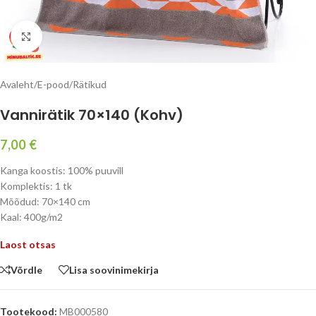
Kliki suurendamiseks
Avaleht
/
E-pood
/
Rätikud
Vannirätik 70×140 (Kohv)
7,00
€
Kanga koostis:
100% puuvill
Komplektis: 1 tk
Mõõdud: 70×140 cm
Kaal: 400g/m2
Laost otsas
Võrdle
Lisa soovinimekirja
Tootekood:
MB000580