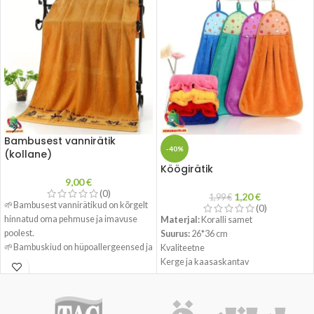
Bambusest vannirätik
-40%
(kollane)
Köögirätik
9,00
€
(0)
1,20
€
1,99
€
🌱Bambusest vannirätikud on kõrgelt
(0)
hinnatud oma pehmuse ja imavuse
Materjal:
Koralli samet
poolest.
Suurus:
26*36 cm
🌱Bambuskiud on hüpoallergeensed ja
Kvaliteetne
sobivad hästi tundlikule nahale, samuti
Kerge ja kaasaskantav
on bambus keskkonnasõbralik valik.
Vastupidav ja praktiline
Paelaga disain, lihtne riputada