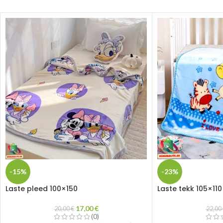
-15%
-23%
Laste pleed 100×150
Laste tekk 105×110
17,00
€
20,00
€
22,00
(0)