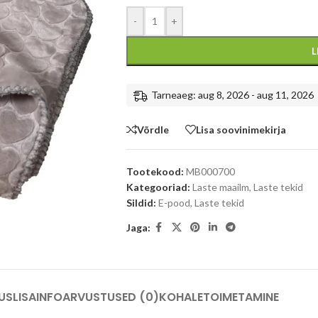
-
+
L
Tarneaeg: aug 8, 2026 - aug 11, 2026
Võrdle
Lisa soovinimekirja
Tootekood:
MB000700
Kategooriad:
Laste maailm
,
Laste tekid
Sildid:
E-pood
,
Laste tekid
Jaga:
US
LISAINFO
ARVUSTUSED (0)
KOHALETOIMETAMINE