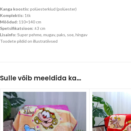
Kanga koostis:
polüesterkiud (polüester)
Komplektis:
1tk
Mõõdud:
110×140 cm
Spetsifikatsioon:
±3 cm
Lisainfo:
Super pehme, mugav, paks, soe, hingav
Toodete pildid on illustratiivsed
Sulle võib meeldida ka…