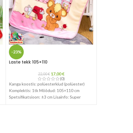
-23%
-23%
Laste tekk 105×110
Laste tekk 105×
17,00
€
22,00
€
22
(0)
Kanga koostis: polüesterkiud (polüester)
Kanga koostis: po
Komplektis: 1tk Mõõdud: 105×110 cm
Komplektis: 1tk 
Spetsifikatsioon: ±3 cm Lisainfo: Super
Spetsifikatsioon: 
pehme, mugav, paks, soe, hingav Toodete
pehme, mugav, pak
pildid
pildid