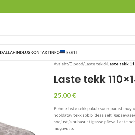
AD
ALLAHINDLUS
KONTAKT
INFO
EESTI
Avaleht
/
E-pood
/
Laste tekid
/
Laste tekk 11
Laste tekk 110×1
25,00
€
Pehme laste tekk pakub suurepärast mugav
hooldatav tekk sobib ideaalselt igapäevaseks
soojust ja hubasust igasse päeva. Laste pe
mugavuse.