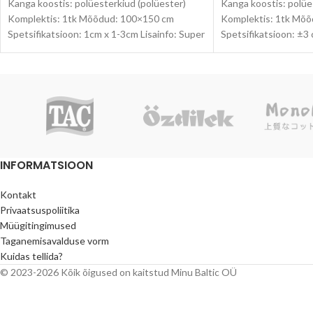
Kanga koostis: polüesterkiud (polüester)
Kanga koostis: polüe
Komplektis: 1tk Mõõdud: 100×150 cm
Komplektis: 1tk Mõ
Spetsifikatsioon: 1cm x 1-3cm Lisainfo: Super
Spetsifikatsioon: ±3 
pehme, mugav, soe, hingav Toodete pildid
pehme, mugav, paks,
pildid
INFORMATSIOON
Kontakt
Privaatsuspoliitika
Müügitingimused
Taganemisavalduse vorm
Kuidas tellida?
© 2023-2026 Kõik õigused on kaitstud Minu Baltic OÜ