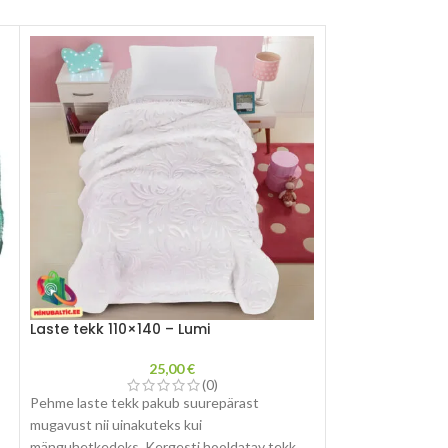
Laste tekk 110×140 – Lumi
Padi ja tekk 2 in 
25,00
€
(0)
Pehme laste tekk pakub suurepärast
Kanga koostis: Kora
mugavust nii uinakuteks kui
Mõõdud: 40x40 cm
mänguhetkedeks. Kergesti hooldatav tekk
Kaal: 1,1 kg