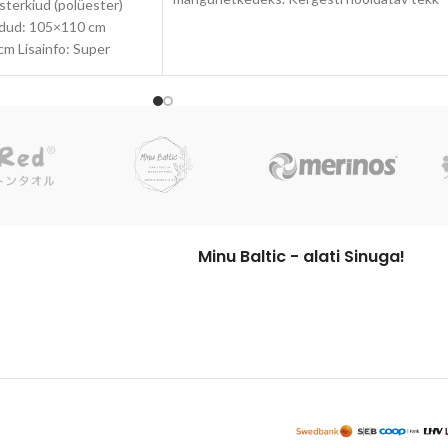
sterkiud (polüester)
sobib ideaalselt igapäevaseks kasutamiseks.
õdud: 105×110 cm
See on praktiline valik, mis lisab soojust ja
cm Lisainfo: Super
hubasust igasse päeva. Laste pehme tekk
 soe, hingav Toodete
ühendab endas stiili, vastupidavuse ja
mugavuse.
Minu Baltic - alati Sinuga!