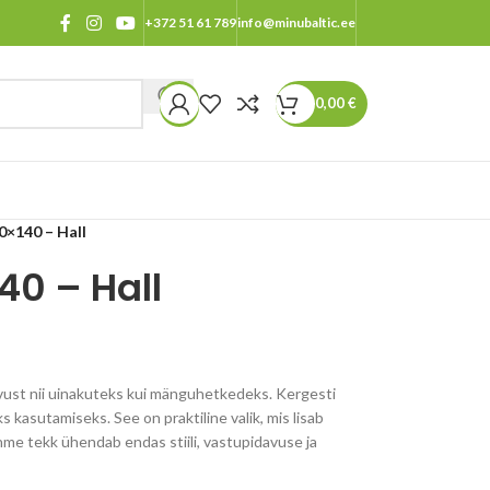
+372 51 61 789
info@minubaltic.ee
0,00
€
0×140 – Hall
40 – Hall
ust nii uinakuteks kui mänguhetkedeks. Kergesti
 kasutamiseks. See on praktiline valik, mis lisab
hme tekk ühendab endas stiili, vastupidavuse ja