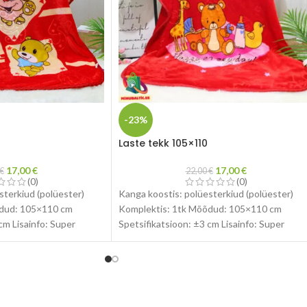
-23%
Laste tekk 105×110
17,00
€
17,00
€
€
22,00
€
(0)
(0)
sterkiud (polüester)
Kanga koostis: polüesterkiud (polüester)
õdud: 105×110 cm
Komplektis: 1tk Mõõdud: 105×110 cm
cm Lisainfo: Super
Spetsifikatsioon: ±3 cm Lisainfo: Super
 soe, hingav Toodete
pehme, mugav, paks, soe, hingav Toodete
pildid