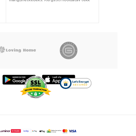
sobib ideaalselt igapäevaseks kasutamiseks.
See on praktiline valik, mis lisab soojust ja
hubasust igasse päeva. Laste pehme tekk
ühendab endas stiili, vastupidavuse ja
mugavuse.