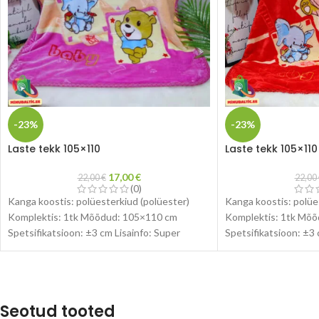
-23%
-23%
Laste tekk 105×110
Laste tekk 105×110
17,00
€
22,00
€
22,00
(0)
Kanga koostis: polüesterkiud (polüester)
Kanga koostis: polüe
Komplektis: 1tk Mõõdud: 105×110 cm
Komplektis: 1tk Mõ
Spetsifikatsioon: ±3 cm Lisainfo: Super
Spetsifikatsioon: ±3 
pehme, mugav, paks, soe, hingav Toodete
pehme, mugav, paks,
pildid
pildid
Seotud tooted