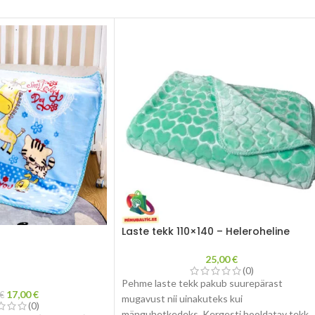
Laste tekk 110×140 – Heleroheline
25,00
€
(0)
Pehme laste tekk pakub suurepärast
17,00
€
€
mugavust nii uinakuteks kui
(0)
mänguhetkedeks. Kergesti hooldatav tekk